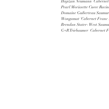
Hajszan Neumann  Cabernet
Pearl Morissette Cuvee Racin
Domaine Guiberteau Saumur 
Wongamat 'Cabernet Franc 
Brendan Stater- West Saumu
G+R Triebaumer  Cabernet Fr