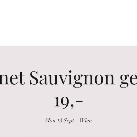
the glass
Wine tastings
Wine Purchasing
Winzer Portraits
et Sauvignon ger
19,-
Mon 13 Sept
  |  
Wien