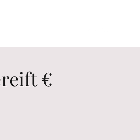
Contact us
Erlebnisse
eift €