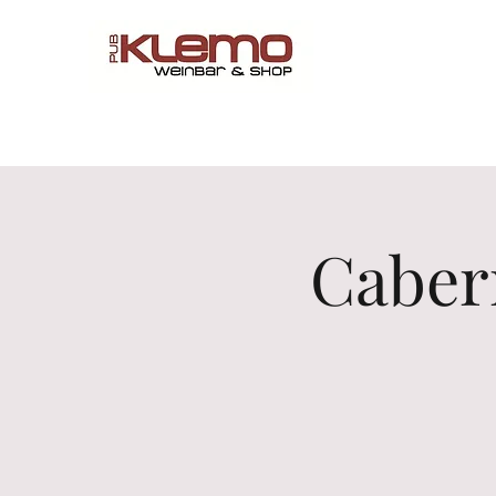
Start
Online Shop
Menü
Reservations
Wine by 
Cabern