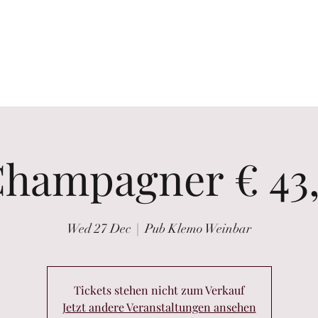
the glass
Wine tastings
Wine Purchasing
Winzer Portraits
hampagner € 43
Wed 27 Dec
  |  
Pub Klemo Weinbar
Tickets stehen nicht zum Verkauf
Jetzt andere Veranstaltungen ansehen