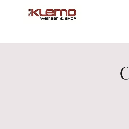
Start
Online Shop
Menü
Reservations
Wine by 
C