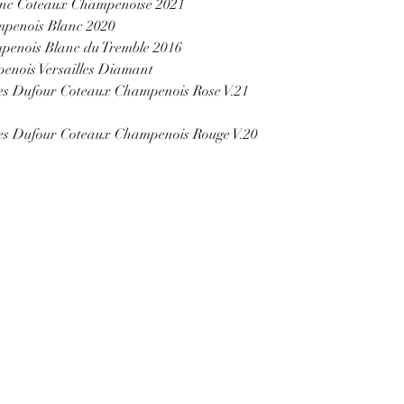
nc Coteaux Champenoise 2021
mpenois Blanc 2020
penois Blanc du Tremble 2016
enois Versailles Diamant
es Dufour Coteaux Champenois Rose V.21
es Dufour Coteaux Champenois Rouge V.20