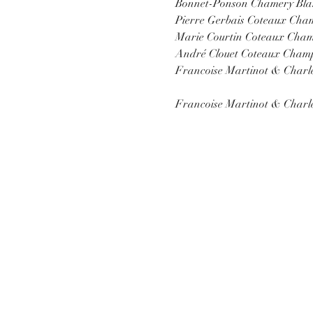
Bonnet-Ponson Chamery Bla
Pierre Gerbais Coteaux Cha
Marie Courtin Coteaux Cham
André Clouet Coteaux Champ
Francoise Martinot & Charl
Francoise Martinot & Charl