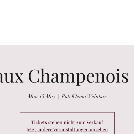
the glass
Wine tastings
Wine Purchasing
Winzer Portraits
aux Champenois €
Mon 15 May
  |  
Pub Klemo Weinbar
Tickets stehen nicht zum Verkauf
Jetzt andere Veranstaltungen ansehen