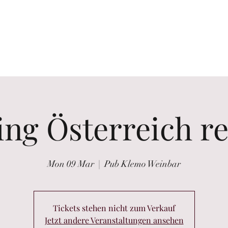
the glass
Wine tastings
Wine Purchasing
Winzer Portraits
ing Österreich re
Mon 09 Mar
  |  
Pub Klemo Weinbar
Tickets stehen nicht zum Verkauf
Jetzt andere Veranstaltungen ansehen