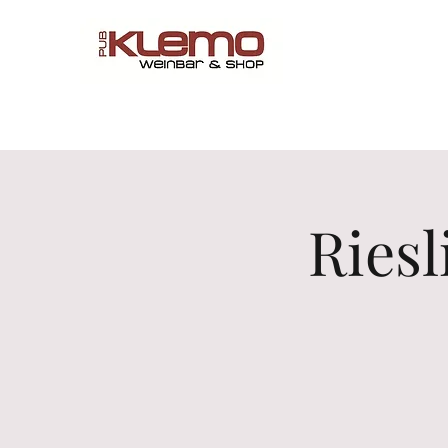
Start
Online Shop
Menü
Reservations
Wine by 
Riesl