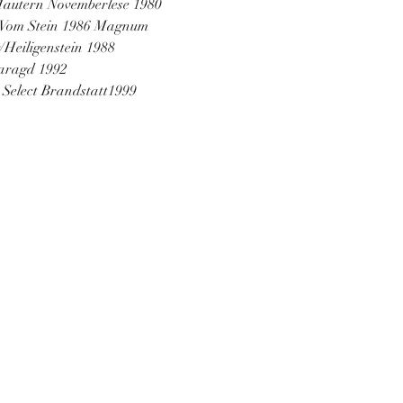
 Mautern Novemberlese 1980
gl Vom Stein 1986 Magnum
g/Heiligenstein 1988
maragd 1992 
Select Brandstatt1999