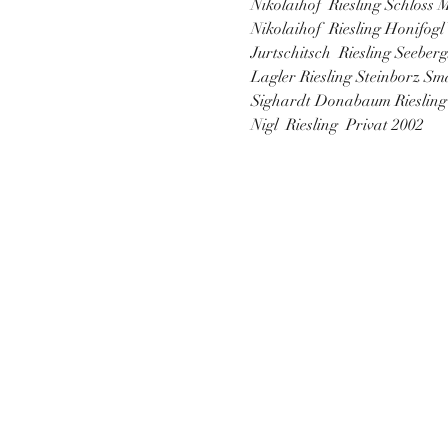
Nikolaihof  Riesling Schloss
Nikolaihof  Riesling Honifo
Jurtschitsch  Riesling Seeber
Lagler Riesling Steinborz S
Sighardt Donabaum Riesling 
Nigl  Riesling  Privat 2002