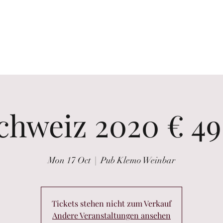
the glass
Wine tastings
Wine Purchasing
Winzer Portraits
chweiz 2020 € 49
Mon 17 Oct
  |  
Pub Klemo Weinbar
Tickets stehen nicht zum Verkauf
Andere Veranstaltungen ansehen