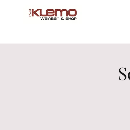
Start
Online Shop
Menü
Reservations
Wine by 
S