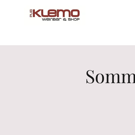
Start
Online Shop
Menü
Reservations
Wine by 
Somme