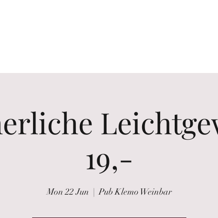
the glass
Wine tastings
Wine Purchasing
Winzer Portraits
rliche Leichtge
19,-
Mon 22 Jun
  |  
Pub Klemo Weinbar