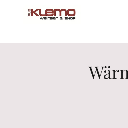
Start
Online Shop
Menü
Reservations
Wine by 
Wärm