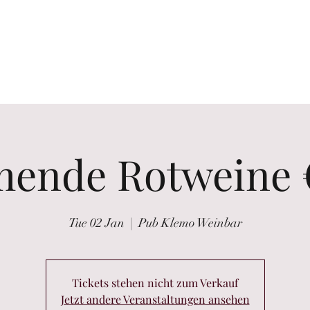
the glass
Wine tastings
Wine Purchasing
Winzer Portraits
ende Rotweine €
Tue 02 Jan
  |  
Pub Klemo Weinbar
Tickets stehen nicht zum Verkauf
Jetzt andere Veranstaltungen ansehen