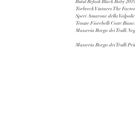
Butul Refosk Black Baby 201
Torbreck Vintners The Facto
Speri Amarone della Valpolic
Tenute Fiorebelli Coste Bia
Masseria Borgo dei Trulli N
Masseria Borgo dei Trulli P