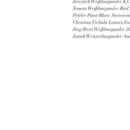
Zweytick Weißburgunder K3
Tement Weißburgunder Ried
Prieler Pinot Blanc Steinwei
Christian Tschida Laissez F
Jörg Bretz Weißburgunder 2
Jamek Weisserburgunder Aus