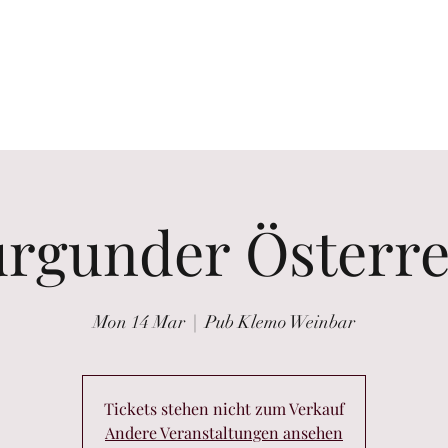
the glass
Wine tastings
Wine Purchasing
Winzer Portraits
rgunder Österre
Mon 14 Mar
  |  
Pub Klemo Weinbar
Tickets stehen nicht zum Verkauf
Andere Veranstaltungen ansehen