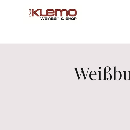
Start
Online Shop
Menü
Reservations
Wine by 
Weißbu